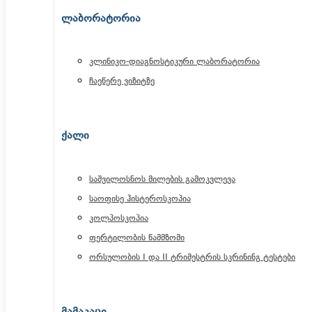
ᲚᲐᲑᲝᲠᲐᲢᲝᲠᲘᲐ
კლინიკო-დიაგნოსტიკური ლაბორატორია
ჩაეწერე ვიზიტზე
ᲥᲐᲚᲘ
საშვილოსნოს მილების გამოკვლევა
საოფისე ჰისტეროსკოპია
კოლპოსკოპია
ფერტილობის წამმზომი
ორსულობის I და II ტრიმესტრის სკრინინგ ტესტები