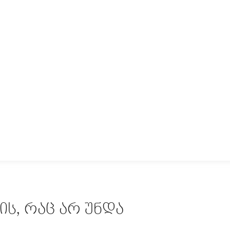
ᲘᲡ, ᲠᲐᲪ ᲐᲠ ᲣᲜᲓᲐ