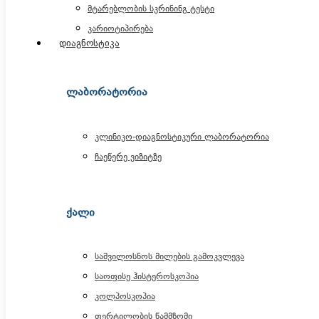
მტარებლობის სკრინინგ ტესტი
კარიოტიპირება
დიაგნოსტიკა
ᲚᲐᲑᲝᲠᲐᲢᲝᲠᲘᲐ
კლინიკო-დიაგნოსტიკური ლაბორატორია
ჩაეწერე ვიზიტზე
ᲥᲐᲚᲘ
საშვილოსნოს მილების გამოკვლევა
საოფისე ჰისტეროსკოპია
კოლპოსკოპია
ფერტილობის წამმზომი