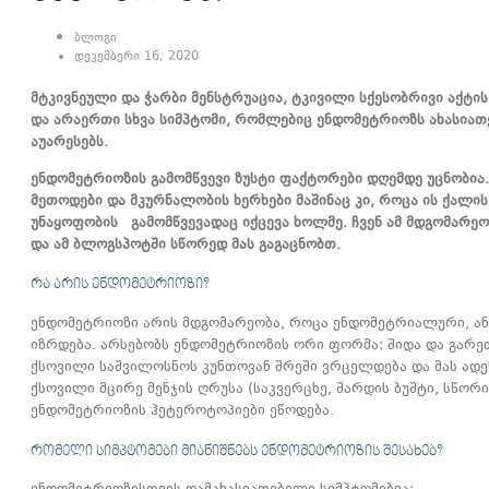
ბლოგი
დეკემბერი 16, 2020
მტკივნეული და ჭარბი მენსტრუაცია, ტკივილი სქესობრივი აქტი
და არაერთი სხვა სიმპტომი, რომლებიც ენდომეტრიოზს ახასიათე
აუარესებს.
ენდომეტრიოზის გამომწვევი ზუსტი ფაქტორები დღემდე უცნობია.
მეთოდები და მკურნალობის ხერხები მაშინაც კი, როცა ის ქალის
უნაყოფობის გამომწვევადაც იქცევა ხოლმე. ჩვენ ამ მდგომარე
და ამ ბლოგსპოტში სწორედ მას გაგაცნობთ.
ᲠᲐ ᲐᲠᲘᲡ ᲔᲜᲓᲝᲛᲔᲢᲠᲘᲝᲖᲘ?
ენდომეტრიოზი არის მდგომარეობა, როცა ენდომეტრიალური, ან
იზრდება. არსებობს ენდომეტრიოზის ორი ფორმა: შიდა და გარ
ქსოვილი საშვილოსნოს კუნთოვან შრეში ვრცელდება და მას ადენ
ქსოვილი მცირე მენჯის ღრუსა (საკვერცხე, შარდის ბუშტი, სწორ
ენდომეტრიოზის ჰეტეროტოპიები ეწოდება.
ᲠᲝᲛᲔᲚᲘ ᲡᲘᲛᲞᲢᲝᲛᲔᲑᲘ ᲛᲘᲐᲜᲘᲨᲜᲔᲑᲡ ᲔᲜᲓᲝᲛᲔᲢᲠᲘᲝᲖᲘᲡ ᲨᲔᲡᲐᲮᲔᲑ?