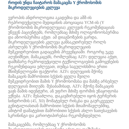
როდის უნდა ჩაიტაროს მამაკაცმა Y ქრომოსომის
მიკროდელეციების კვლევა
ევროპის ანდროლოგთა აკადემია და აშშ-ის
რეპროდუქციული მედიცინის ასოციაცია YCM-ის (Y
ქრომოსომის მიკროდელეცია) კვლევის რეკომენდაციას
უწევენ პაციენტებს, რომლებსაც მძიმე ოლიგოზოოსპერმია
და აზოოსპერმია აქვთ. ამ დიაგნოზების გარდა,
მიკროდელეციების კვლევა განსაკუთრებულ როლს
ასრულებს Y ქრომოსომის მიკროდელეციის
მემკვიდრეობით გადაცემის პრევენციაში. როგორც უკვე
აღვნიშნეთ, მამაკაცებს, რომლებსაც AZFc დელეცია აქვთ,
დამხმარე რეპროდუქციული ტექნოლოგიების გამოყენების
რეკომენდაცია ეძლევათ, თუმცა საგულისხმოა ერთი
მნიშვნელოვანი ფაქტორი: AZFc დელეციის მქონე
მამაკაცის მამრობითი სქესის ყველა შვილი
მემკვიდრეობით მამის Y ქრომოსომასა და მასზე არსებულ
დელეციას მიიღებს. შესაბამისად, AZFc მქონე მამაკაცის
ვაჟს მამის იდენტური, ან უფრო მძიმე ფორმის უნაყოფობა
ექნება. AZFc შესაძლოა, დაკავშირებული იყოს ტერნერის
სინდრომის (45, X0) მომატებულ რისკსა და გაურკვეველ
გენიტალიასთან მამრობითი სქესის შთამომავლებშიც,
ამიტომ დამატებით მამრობითი სქესის ახლო ნათესავების
სკრინინგი და კარიოტიპირებაა რეკომენდებული.
მამაკაცებმა, რომლებსაც Y ქრომოსომის