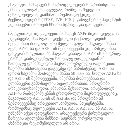
უნაყოფო მამაკაცების მიკროდელეციების სკრინინგი ის
უმნიშვნელოვანესი კვლევაა, რომლის შედეგით
შესაძლებელია, დამხმარე რეპროდუქციული
ტექნოლოგიების (TESE, IVF- ICSI) გამოყენებით პაციენტის
კლინიკური მართვის სწორი სტრატეგია დაიგეგმოს.
მაგალითად, თუ კვლევით მამაკაცს AZFc მიკროდელეცია
უდგინდება, მას რეპროდუქციული ტექნოლოგიების
მეშვეობით ბიოლოგიური შვილის ყოლის მაღალი შანსი
აქვს, AZFa-სა და AZFb-ის შემთხვევებში კი, ორსულობის
დადგომის ალბათობა ძალიან დაბალია. AZF-ის ამოჭრილ
უბანზეა დამოკიდებული სათესლე ჯირკვლიდან ან
სათესლე დანამატიდან მიკროქირურგიული ოპერაციით
სპერმის ასპირაციის დაგეგმვა და წარმატებაც: AZFc-ის
დროს სპერმის მოპოვების შანსი 50-80%-ია, ხოლო AZFa-სა
და AZFb-ის შემთხვევებში, სპერმის მოპოვებისა და
კლინიკური გამოსავლის თვალსაზრისით, პროგნოზი
არაკეთილსაიმედოა. ამასთან, შესაძლოა, არსებობდეს
AZF-ის რამდენიმე უბნის ერთდროული მიკროდელეციაც:
მაგალითად AZFbc-ის ან AZFabc და პროგნოზი ამ
შემთხვევებშიც არაკეთილსაიმედოა. პაციენტებში,
რომლებსაც დელეციები AZFa, AZFb, AZFabc, ან AZFbc
უბნებში აქვთ დადგენილი, არაეფექტური ქირურგიული
ჩარევის აცილების მიზნით, სპერმის ქირურგიული
ასპირაცია რეკომენდებული არ არის.