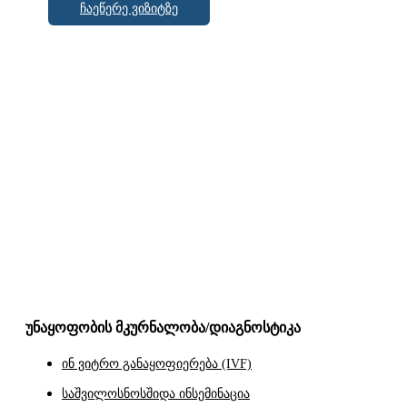
ჩაეწერე ვიზიტზე
უნაყოფობის მკურნალობა/დიაგნოსტიკა
ინ ვიტრო განაყოფიერება (IVF)
საშვილოსნოსშიდა ინსემინაცია