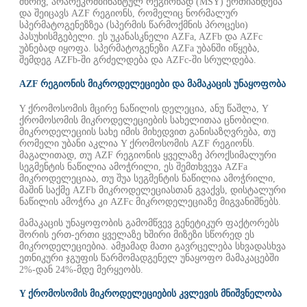
მხრივ, არარეკომბინანტულ რეგიონად (MSY) ერთიანდება
და შეიცავს AZF რეგიონს, რომელიც ნორმალურ
სპერმატოგენეზზეა (სპერმის წარმოქმნის პროცესი)
პასუხისმგებელი. ეს უკანასკნელი AZFa, AZFb და AZFc
უბნებად იყოფა. სპერმატოგენეზი AZFa უბანში იწყება,
შემდეგ AZFb-ში გრძელდება და AZFc-ში სრულდება.
AZF რეგიონის მიკროდელეციები და მამაკაცის უნაყოფობა
Y ქრომოსომის მცირე ნაწილის დელეცია, ანუ წაშლა, Y
ქრომოსომის მიკროდელეციების სახელითაა ცნობილი.
მიკროდელეციის სახე იმის მიხედვით განისაზღვრება, თუ
რომელი უბანი აკლია Y ქრომოსომის AZF რეგიონს.
მაგალითად, თუ AZF რეგიონის ყველაზე პროქსიმალური
სეგმენტის ნაწილია ამოჭრილი, ეს შემთხვევა AZFa
მიკროდელეციაა, თუ შუა სეგმენტის ნაწილია ამოჭრილი,
მაშინ საქმე AZFb მიკროდელეციასთან გვაქვს, დისტალური
ნაწილის ამოჭრა კი AZFc მიკროდელეციაზე მიგვანიშნებს.
მამაკაცის უნაყოფობის გამომწვევ გენეტიკურ ფაქტორებს
შორის ერთ-ერთი ყველაზე ხშირი მიზეზი სწორედ ეს
მიკროდელეციებია. ამჟამად მათი გავრცელება სხვადასხვა
ეთნიკური ჯგუფის წარმომადგენელ უნაყოფო მამაკაცებში
2%-დან 24%-მდე მერყეობს.
Y ქრომოსომის მიკროდელეციების კვლევის მნიშვნელობა