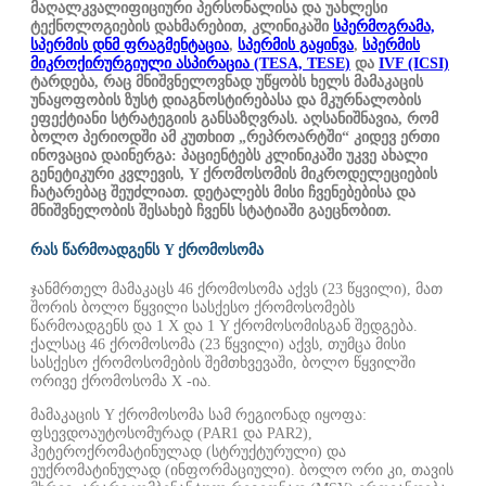
მაღალკვალიფიციური პერსონალისა და უახლესი
ტექნოლოგიების დახმარებით, კლინიკაში
სპერმოგრამა,
სპერმის დნმ ფრაგმენტაცია
,
სპერმის გაყინვა
,
სპერმის
მიკროქირურგიული ასპირაცია (TESA, TESE)
და
IVF (ICSI)
ტარდება, რაც მნიშვნელოვნად უწყობს ხელს მამაკაცის
უნაყოფობის ზუსტ დიაგნოსტირებასა და მკურნალობის
ეფექტიანი სტრატეგიის განსაზღვრას. აღსანიშნავია, რომ
ბოლო პერიოდში ამ კუთხით „რეპროარტში“ კიდევ ერთი
ინოვაცია დაინერგა: პაციენტებს კლინიკაში უკვე ახალი
გენეტიკური კვლევის,
Y ქრომოსომის მიკროდელეციების
ჩატარებაც შეუძლიათ. დეტალებს მისი ჩვენებებისა და
მნიშვნელობის შესახებ ჩვენს სტატიაში გაეცნობით.
რას წარმოადგენს Y ქრომოსომა
ჯანმრთელ მამაკაცს 46 ქრომოსომა აქვს (23 წყვილი), მათ
შორის ბოლო წყვილი სასქესო ქრომოსომებს
წარმოადგენს და 1 X და 1 Y ქრომოსომისგან შედგება.
ქალსაც 46 ქრომოსომა (23 წყვილი) აქვს, თუმცა მისი
სასქესო ქრომოსომების შემთხვევაში, ბოლო წყვილში
ორივე ქრომოსომა X -ია.
მამაკაცის Y ქრომოსომა სამ რეგიონად იყოფა:
ფსევდოაუტოსომურად (PAR1 და PAR2),
ჰეტეროქრომატინულად (სტრუქტურული) და
ეუქრომატინულად (ინფორმაციული). ბოლო ორი კი, თავის