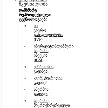
მკურნალობა
დამხმარე
რეპროდუქციული
ტექნოლოგიები
ინ
ვიტრო
განაყოფიერება
(IVF)
ინტრაციტოპლაზმური
სპერმის
ინექცია
(ICSI)
ემბრიონის
გაყინვა
კვერცხუჯრედის
გაყინვა
სპერმის
გაყინვა
სპერმის
მიკროქირურგიული