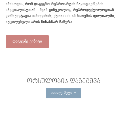
იმისთვის, რომ დაგეგმო რეპროარტის ნაყოფიერების
სპეციალისტთან – მეან-გინეკოლოგ, რეპროდუქტოლოგთან
კონსულტაცია თბილისის, ქუთაისის ან ბათუმის ფილიალში,
აუცილებელი არის წინასწარ ჩაწერა.
დაგეგმე ვიზიტი
ᲝᲠᲡᲣᲚᲝᲑᲘᲡ ᲓᲐᲒᲔᲒᲛᲕᲐ
იხილე მეტი +