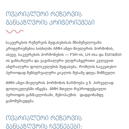
ᲝᲕᲐᲠᲘᲐᲚᲣᲠᲘ ᲠᲔᲖᲔᲠᲕᲘᲡ
ᲒᲐᲜᲡᲐᲖᲦᲕᲠᲘᲡ ᲙᲠᲘᲢᲔᲠᲘᲣᲛᲔᲑᲘ
საკვერცხის რეზერვის შეფასებისას მნიშვნელოვანი
კრიტერიუმებია სისხლში AMH-ანტი-მიულერის ჰორმონის,
ასევე, საკვერცხის ჰორმონების — FSH-ის, LH-ისა და Estradiol-
ის განსაზღვრა და ვაგინალური ულტრაბგერითი კვლევით
ანტრალური ფოლიკულების შეფასება, რომლის საუკეთესო
პერიოდად მენსტრუალური ციკლის მესამე დღეა მიჩნეული.
AMH-ანტი-მიულერის ჰორმონის წარმოება ე.წ. პირველად
ფოლიკულებში იწყება. AMH მთელი რეპროდუქციული
პერიოდის განმავლობაში, მენოპაუზის დადგომამდე
გამომუშავდება.
ᲝᲕᲐᲠᲘᲐᲚᲣᲠᲘ ᲠᲔᲖᲔᲠᲕᲘᲡ
ᲒᲐᲜᲡᲐᲖᲦᲕᲠᲘᲡ ᲩᲕᲔᲜᲔᲑᲔᲑᲘ: