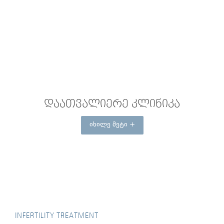
ᲓᲐᲐᲗᲕᲐᲚᲘᲔᲠᲔ ᲙᲚᲘᲜᲘᲙᲐ
იხილე მეტი +
INFERTILITY TREATMENT