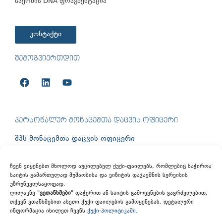
სპერმის DNA ფრაგმენტაცია
კონტაქტი
ᲨᲔᲛᲝᲒᲕᲘᲔᲠᲗᲓᲘᲗ
ᲞᲔᲠᲡᲝᲜᲐᲚᲣᲠ ᲛᲝᲜᲐᲪᲔᲛᲗᲐ ᲓᲐᲪᲕᲘᲡ ᲝᲤᲘᲪᲔᲠᲘ
შპს მონაცემთა დაცვის ოფიცერი
info@dpo.ge
ჩვენ ვიყენებთ მხოლოდ აუცილებელ ქუქი-ფაილებს, რომლებიც საჭიროა
საიტის გამართულად მუშაობისა და ვიზიტის დაჯავშნის სერვისის
+995 555 505 158
უზრუნველსაყოფად.
ღილაკზე "
ვეთანხმები
" დაჭერით ან საიტის გამოყენების გაგრძელებით,
თქვენ ეთანხმებით ასეთი ქუქი-ფაილების გამოყენებას. დეტალური
ინფორმაცია იხილეთ ჩვენს
ქუქი-პოლიტიკაში.