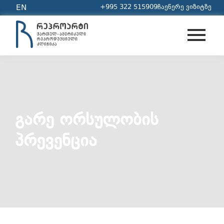
+995 322 515909
ჩაეწერე ვიზიტზე
EN
ᲒᲐᲠᲔ ᲝᲠᲡᲣᲚᲝᲑᲘᲡ
ᲞᲠᲔᲕᲔᲜᲪᲘᲐ