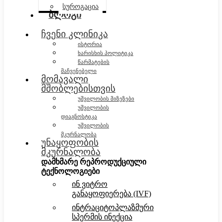
სუროგაცია
ბლოგი
ჩვენი კლინიკა
ისტორია
ხარისხის პოლიტიკა
წარმატების
მაჩვენებელი
მომავალი
მშობლებისთვის
უშვილობის მიზეზები
უშვილობის
დიაგნოსტიკა
უშვილობის
მკურნალობა
უნაყოფობის
მკურნალობა
დამხმარე რეპროდუქციული
ტექნოლოგიები
ინ ვიტრო
განაყოფიერება (IVF)
ინტრაციტოპლაზმური
სპერმის ინექცია