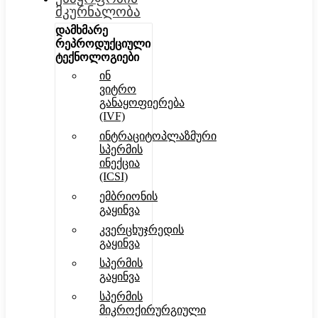
მკურნალობა
დამხმარე
რეპროდუქციული
ტექნოლოგიები
ინ
ვიტრო
განაყოფიერება
(IVF)
ინტრაციტოპლაზმური
სპერმის
ინექცია
(ICSI)
ემბრიონის
გაყინვა
კვერცხუჯრედის
გაყინვა
სპერმის
გაყინვა
სპერმის
მიკროქირურგიული