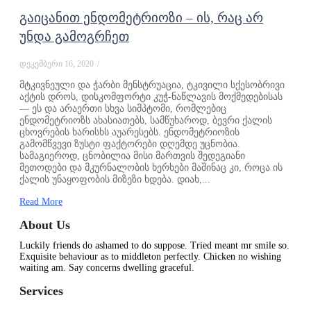
გაიცანით ენდომეტრიოზი – ის, რაც არ
უნდა გამოგრჩეთ
დეკემბერი 16, 2020
/
მტკივნეული და ჭარბი მენსტრუაცია, ტკივილი სქესობრივი
აქტის დროს, დისკომფორტი კუჭ-ნაწლავის მოქმედებისას
— ეს და არაერთი სხვა სიმპტომი, რომლებიც
ენდომეტრიოზს ახასიათებს, სამწუხაროდ, ბევრი ქალის
ცხოვრების ხარისხს აუარესებს. ენდომეტრიოზის
გამომწვევი ზუსტი ფაქტორები დღემდე უცნობია.
სამაგიეროდ, ცნობილია მისი მართვის შედეგიანი
მეთოდები და მკურნალობის ხერხები მაშინაც კი, როცა ის
ქალის უნაყოფობის მიზეზი ხდება. დიახ,...
Read More
About Us
Luckily friends do ashamed to do suppose. Tried meant mr smile so.
Exquisite behaviour as to middleton perfectly. Chicken no wishing
waiting am. Say concerns dwelling graceful.
Services