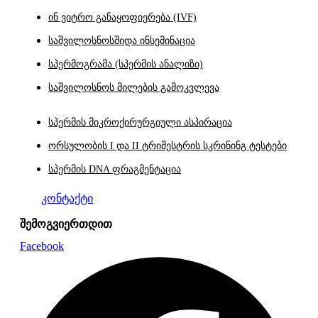
ინ ვიტრო განაყოფიერება (IVF)
საშვილოსნოსშიდა ინსემინაცია
სპერმოგრამა (სპერმის ანალიზი)
საშვილოსნოს მილების გამოკვლევა
სპერმის მიკროქირურგიული ასპირაცია
ორსულობის I და II ტრიმესტრის სკრინინგ ტესტები
სპერმის DNA ფრაგმენტაცია
კონტაქტი
შემოგვიერთდით
Facebook