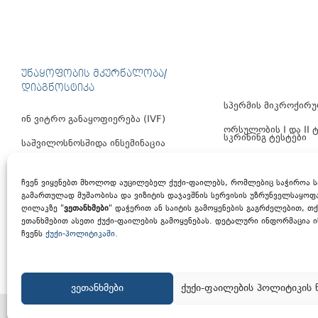
ᲣᲜᲐᲧᲝᲤᲝᲑᲘᲡ ᲛᲙᲣᲠᲜᲐᲚᲝᲑᲐ/
ᲓᲘᲐᲒᲜᲝᲡᲢᲘᲙᲐ
სპერმის მიკროქირუ
ინ ვიტრო განაყოფიერება (IVF)
ორსულობის I და II
სკრინინგ ტესტები
საშვილოსნოსშიდა ინსემინაცია
სპერმის DNA ფრაგმ
სპერმოგრამა (სპერმის ანალიზი)
ჩვენ ვიყენებთ მხოლოდ აუცილებელ ქუქი-ფაილებს, რომლებიც საჭიროა ს
საშვილოსნოს მილების გამოკვლევა
გამართულად მუშაობისა და ვიზიტის დაჯავშნის სერვისის უზრუნველსაყოფ
ღილაკზე "
ვეთანხმები
" დაჭერით ან საიტის გამოყენების გაგრძელებით, თქ
ეთანხმებით ასეთი ქუქი-ფაილების გამოყენებას. დეტალური ინფორმაცია 
ჩვენს
ქუქი-პოლიტიკაში.
პერსონალური მონაცემების დაცვის პოლიტიკა
ქუქი-პ
ვეთანხმები
ქუქი-ფაილების პოლიტიკის 