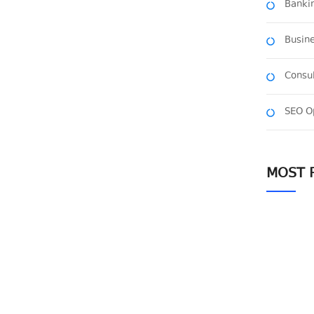
Bankin
Busine
Consul
SEO O
MOST 