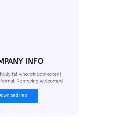
MPANY INFO
holly fat who window extent
r formal. Removing welcomed.
Download Info