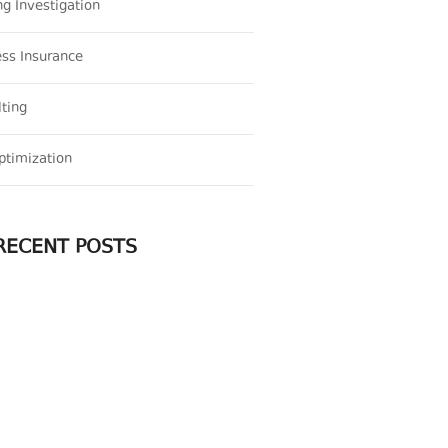
g Investigation
ss Insurance
ting
ptimization
RECENT POSTS
ᲠᲐ ᲣᲜᲓᲐ ᲝᲪᲝᲓᲔᲗ
ᲛᲔᲜᲡᲢᲠᲣᲐᲪᲘᲣᲚᲘ ᲪᲘᲙᲚᲘᲡ
ᲓᲐᲠᲦᲕᲔᲕᲔᲑᲘᲡ ᲨᲔᲡᲐᲮᲔᲑ