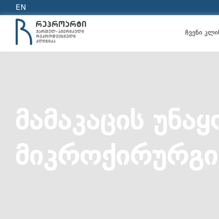
EN
ჩვენი კლი
ᲛᲐᲛᲐᲙᲐᲪᲘᲡ ᲣᲜᲐ
ᲛᲘᲙᲠᲝᲥᲘᲠᲣᲠᲒᲘ