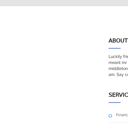
ABOUT
ᲘᲡᲐ ᲓᲐ ᲛᲘᲙᲠᲝᲥᲘᲠᲣᲠᲒᲘᲘᲡ
Luckily f
meant mr s
middleton 
კაცის უნაყოფობისა და მიკროქირურგიის სამსახურს
am. Say c
, დიაგნოსტიკისა და მკურნალობის სრულიად ახალ
ვლევების გარდა, რომლებიც კლინიკაში ამ დრომდე
ისთვის რეპროარტის მამაკაცის უნაყოფობისა და
SERVI
ოქირურგიული მეთოდი...
Finan