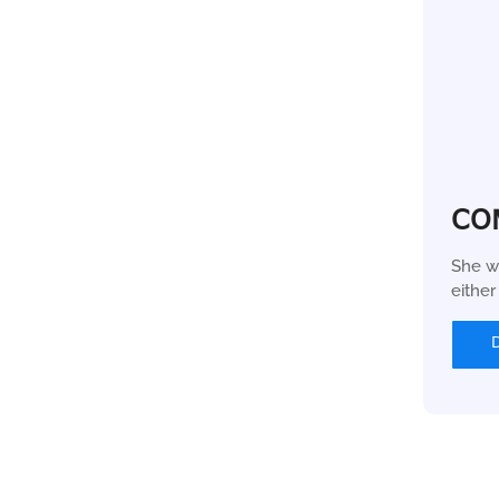
CO
She w
eithe