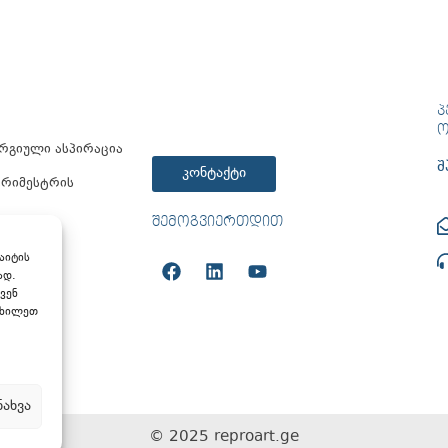
Პ
Ო
რგიული ასპირაცია
შ
კონტაქტი
 ტრიმესტრის
ᲨᲔᲛᲝᲒᲕᲘᲔᲠᲗᲓᲘᲗ
ენტაცია
აიტის
ად.
ვენ
იხილეთ
ოლიტიკა
ნახვა
© 2025 reproart.ge