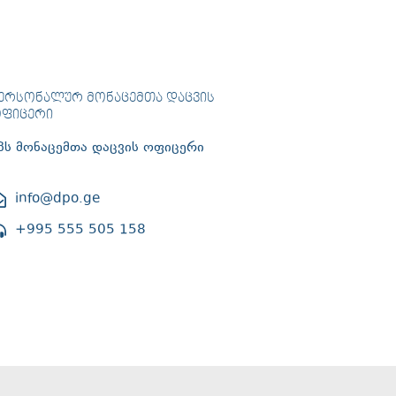
ᲔᲠᲡᲝᲜᲐᲚᲣᲠ ᲛᲝᲜᲐᲪᲔᲛᲗᲐ ᲓᲐᲪᲕᲘᲡ
ᲤᲘᲪᲔᲠᲘ
პს მონაცემთა დაცვის ოფიცერი
info@dpo.ge
+995 555 505 158