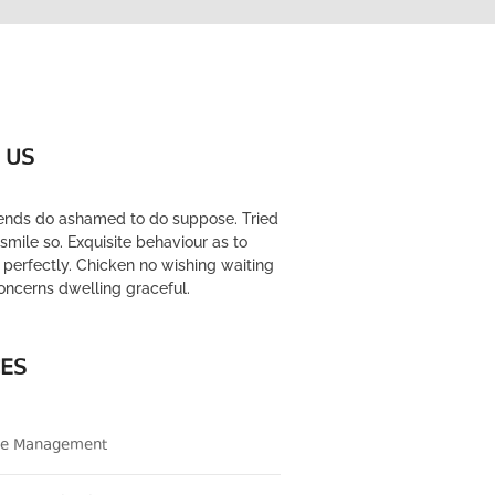
 US
riends do ashamed to do suppose. Tried
mile so. Exquisite behaviour as to
perfectly. Chicken no wishing waiting
oncerns dwelling graceful.
CES
ce Management