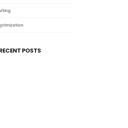
lting
ptimization
RECENT POSTS
ᲝᲪᲝᲓᲔᲗ ᲛᲔᲜᲡᲢᲠᲣᲐᲪᲘᲣᲚᲘ ᲪᲘᲙᲚᲘᲡ
ᲘᲡ ᲨᲔᲡᲐᲮᲔᲑ
ᲘᲪᲝᲓᲔᲗ ᲡᲞᲔᲠᲛᲝᲒᲠᲐᲛᲘᲡ ᲩᲐᲢᲐᲠᲔᲑᲐᲛᲓᲔ
ᲔᲑᲐ ᲒᲐᲠᲔ ᲝᲠᲡᲣᲚᲝᲑᲐ ᲘᲜ ᲕᲘᲢᲠᲝ