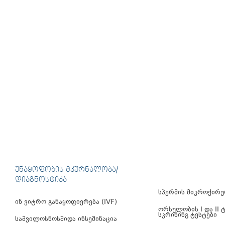
ᲣᲜᲐᲧᲝᲤᲝᲑᲘᲡ ᲛᲙᲣᲠᲜᲐᲚᲝᲑᲐ/
ᲓᲘᲐᲒᲜᲝᲡᲢᲘᲙᲐ
სპერმის მიკროქირუ
ინ ვიტრო განაყოფიერება (IVF)
ორსულობის I და II
სკრინინგ ტესტები
საშვილოსნოსშიდა ინსემინაცია