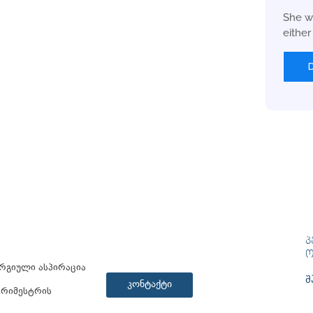
She w
eithe
Პ
Ო
რგიული ასპირაცია
შ
კონტაქტი
 ტრიმესტრის