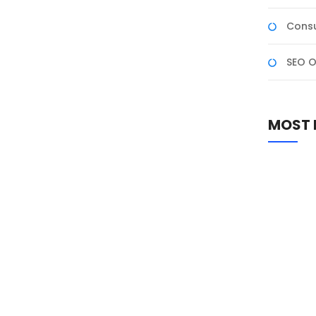
Consu
 ᲛᲐᲛᲐᲙᲐᲪᲘᲡ ᲣᲜᲐᲧᲝᲤᲝᲑᲘᲡ
ᲣᲠᲘ ᲙᲕᲚᲔᲕᲐ ᲠᲔᲞᲠᲝᲐᲠᲢᲨᲘ
SEO O
ფაქტორით გამოწვეულ უნაყოფობასა და კვლევებზე,
ლოვანი. „რეპროარტში“ ამ მიმართულებით მუშაობა
MOST 
მაღალკვალიფიციური პერსონალისა და უახლესი
დნმ ფრაგმენტაცია, სპერმის გაყინვა, სპერმის
ბა, რაც მნიშვნელოვნად...
ᲠᲐ ᲣᲜᲓᲐ 
ᲓᲐᲠᲦᲕᲔᲕᲔᲑ
ᲠᲐ ᲣᲜᲓᲐ 
ᲠᲐᲢᲝᲛ ᲮᲓ