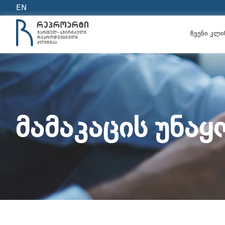
EN
ჩვენი კლი
ᲛᲐᲛᲐᲙᲐᲪᲘᲡ ᲣᲜᲐ