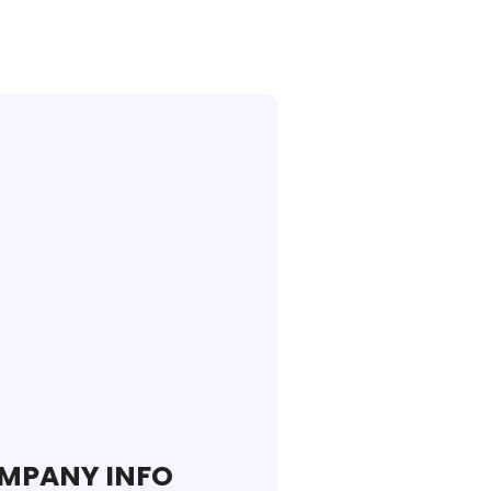
ᲔᲠᲔᲑᲘᲡ ᲓᲠᲝᲡ?
MPANY INFO