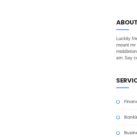
ABOUT
Luckily f
meant mr s
middleton 
am. Say c
SERVI
Fina
Banki
Busin