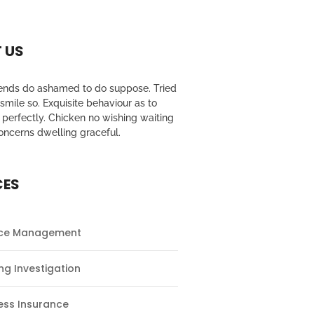
 US
riends do ashamed to do suppose. Tried
mile so. Exquisite behaviour as to
perfectly. Chicken no wishing waiting
oncerns dwelling graceful.
CES
nce Management
ng Investigation
ess Insurance