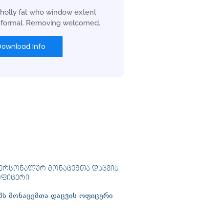
holly fat who window extent
r formal. Removing welcomed.
Download Info
ᲔᲠᲡᲝᲜᲐᲚᲣᲠ ᲛᲝᲜᲐᲪᲔᲛᲗᲐ ᲓᲐᲪᲕᲘᲡ
ᲤᲘᲪᲔᲠᲘ
პს მონაცემთა დაცვის ოფიცერი