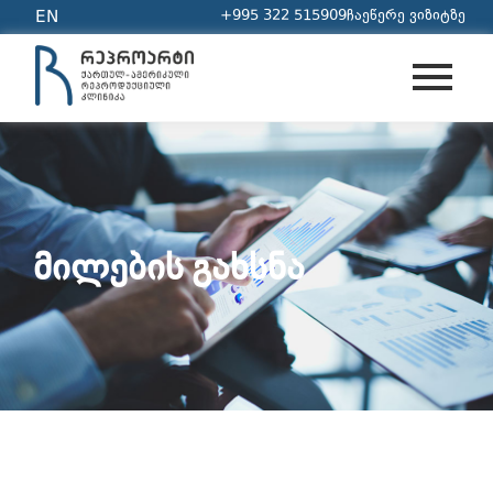
+995 322 515909
ჩაეწერე ვიზიტზე
EN
ᲛᲘᲚᲔᲑᲘᲡ ᲒᲐᲮᲡᲜᲐ