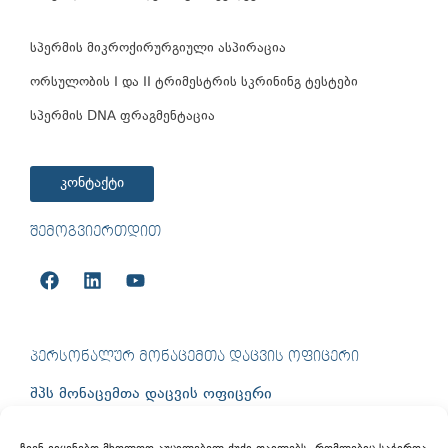
სპერმის მიკროქირურგიული ასპირაცია
ორსულობის I და II ტრიმესტრის სკრინინგ ტესტები
სპერმის DNA ფრაგმენტაცია
კონტაქტი
ᲨᲔᲛᲝᲒᲕᲘᲔᲠᲗᲓᲘᲗ
ᲞᲔᲠᲡᲝᲜᲐᲚᲣᲠ ᲛᲝᲜᲐᲪᲔᲛᲗᲐ ᲓᲐᲪᲕᲘᲡ ᲝᲤᲘᲪᲔᲠᲘ
შპს მონაცემთა დაცვის ოფიცერი