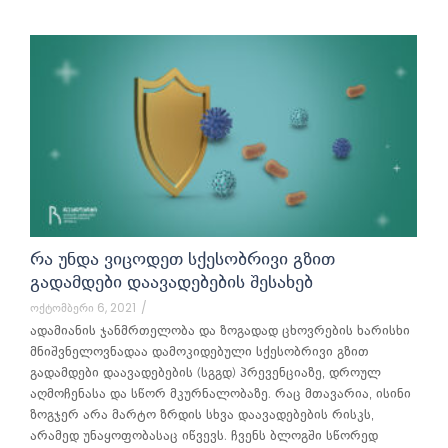
ᲠᲐ ᲣᲜᲓᲐ ᲕᲘᲪᲝᲓᲔᲗ ᲡᲥᲔᲡᲝᲑᲠᲘᲕᲘ ᲒᲖᲘᲗ
ᲒᲐᲓᲐᲛᲓᲔᲑᲘ ᲓᲐᲐᲕᲐᲓᲔᲑᲔᲑᲘᲡ ᲨᲔᲡᲐᲮᲔᲑ
ოქტომბერი 6, 2021
/
ადამიანის ჯანმრთელობა და ზოგადად ცხოვრების ხარისხი
მნიშვნელოვნადაა დამოკიდებული სქესობრივი გზით
გადამდები დაავადებების (სგგდ) პრევენციაზე, დროულ
აღმოჩენასა და სწორ მკურნალობაზე. რაც მთავარია, ისინი
ზოგჯერ არა მარტო ზრდის სხვა დაავადებების რისკს,
არამედ უნაყოფობასაც იწვევს. ჩვენს ბლოგში სწორედ