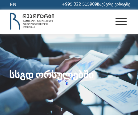
+995 322 515909
ჩაეწერე ვიზიტზე
EN
ᲡᲡᲒᲓ ᲝᲠᲡᲣᲚᲔᲑᲨᲘ