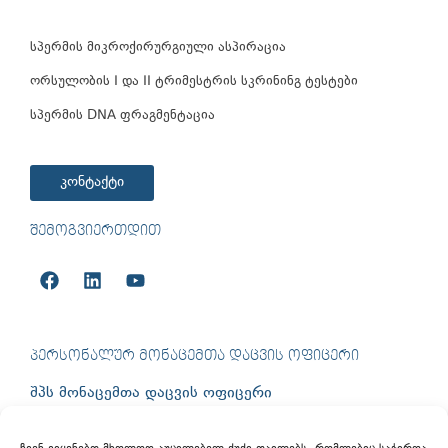
სპერმის მიკროქირურგიული ასპირაცია
ორსულობის I და II ტრიმესტრის სკრინინგ ტესტები
სპერმის DNA ფრაგმენტაცია
კონტაქტი
ᲨᲔᲛᲝᲒᲕᲘᲔᲠᲗᲓᲘᲗ
ᲞᲔᲠᲡᲝᲜᲐᲚᲣᲠ ᲛᲝᲜᲐᲪᲔᲛᲗᲐ ᲓᲐᲪᲕᲘᲡ ᲝᲤᲘᲪᲔᲠᲘ
შპს მონაცემთა დაცვის ოფიცერი