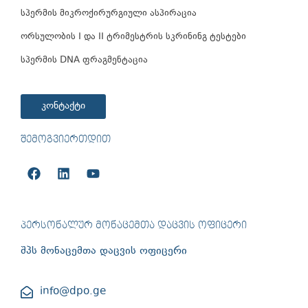
სპერმის მიკროქირურგიული ასპირაცია
ორსულობის I და II ტრიმესტრის სკრინინგ ტესტები
სპერმის DNA ფრაგმენტაცია
კონტაქტი
ᲨᲔᲛᲝᲒᲕᲘᲔᲠᲗᲓᲘᲗ
ᲞᲔᲠᲡᲝᲜᲐᲚᲣᲠ ᲛᲝᲜᲐᲪᲔᲛᲗᲐ ᲓᲐᲪᲕᲘᲡ ᲝᲤᲘᲪᲔᲠᲘ
შპს მონაცემთა დაცვის ოფიცერი
info@dpo.ge