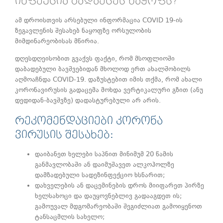
ᲘᲜᲤᲔᲥᲪᲘᲐ ᲒᲐᲓᲐᲔᲪᲔᲡ ᲜᲐᲧᲝᲤᲡ?
ამ დროისთვის არსებული ინფორმაცია COVID 19-ის
ზეგავლენის შესახებ ნაყოფზე ორსულობის
მიმდინარეობისას მწირია.
დღესდღეისობით გვაქვს ფაქტი, რომ მსოფლიოში
დაბადებული ბავშვებიდან მხოლოდ ერთ ახალშობილს
აღმოაჩნდა COVID-19. დაზუსტებით იმის თქმა, რომ ახალი
კორონავირუსის გადაცემა მოხდა ვერტიკალური გზით (ანუ
დედიდან-ბავშვზე) დადასტურებული არ არის.
ᲠᲔᲙᲝᲛᲔᲜᲓᲐᲪᲘᲔᲑᲘ ᲙᲝᲠᲝᲜᲐ
ᲕᲘᲠᲣᲡᲘᲡ ᲨᲔᲡᲐᲮᲔᲑ:
დაიბანეთ ხელები საპნით მინიმუმ 20 წამის
განმავლობაში ან დაიმუშავეთ ალკოჰოლზე
დამზადებული სადეზინფექციო ხსნარით;
დახველების ან დაცემინების დროს მიიფარეთ პირზე
ხელსახოცი და დაუყოვნებლივ გადააგდეთ ის;
გამოუვალ მდგომარეობაში შეგიძლიათ გამოიყენოთ
ტანსაცმლის სახელო;