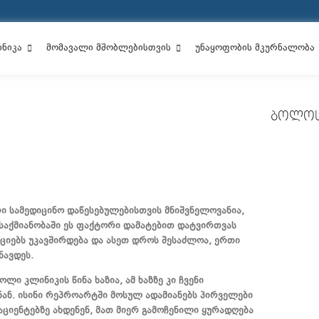
ინიკა
მომავალი მშობლებისთვის
უნაყოფობის მკურნალობა
ᲑᲝᲚᲝᲡ
ᲠᲐ ᲣᲜᲓᲐ 
ᲓᲐᲠᲦᲕᲔᲕᲔᲑ
რი სამედიცინო დაწესებულებისთვის მნიშვნელოვანია,
საქმიანობაში ეს ფაქტორი დამატებით დატვირთვას
ოციებს უკავშირდება და ასეთ დროს შესაძლოა, ერთი
ᲠᲐ ᲣᲜᲓᲐ 
შნავდეს.
ი კლინიკის წინა ხაზია, ამ ხაზზე კი ჩვენი
ᲠᲐᲢᲝᲛ ᲮᲓ
ან. ისინი რეპროარტში მოსულ ადამიანებს პირველები
ᲒᲐᲜᲐᲧᲝᲤᲘ
აციენტებზე ახდენენ, მათ მიერ გამოჩენილი ყურადღება