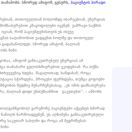
 თამაშობს. სწორედ ამიტომ, გვსურს,
პაციენტის პირადი
ᲠᲐᲢᲝᲛ ᲐᲠ
ᲒᲔᲜᲔᲢᲘᲙᲣᲠ
ურებიან, თითოეულთან ბოლომდე იხარჯებიან, ენერგიას
ᲛᲗᲐᲕᲐᲠᲘ 
 მომსახურებით კმაყოფილები იყვნენ. უამრავი საქმის
 იციან, რომ პაციენტებისთვის ეს ისევე
ეგმას საღამოობით ვადგენთ ხოლმე და თითოეულ
ᲔᲛᲑᲠᲘᲝᲚᲝ
 გადანაწილდეს. სწორედ ამიტომ, ძალიან
ობს ნინი.
ყობაა, ამიტომ განსაკუთრებულ ენერგიას ამ
ა თანაბარი გულისხმიერებით ეკიდებიან. რა თქმა
თხვევებიც ხდება. მაგალითად, ხანდახან, როცა
ტაცია სჭირდება, პროცესი ფერხდება, თუმცა გოგოები
წყობის მუდმივ შენარჩუნებასაც. „ეს იმის დამსახურება
რა, ძალიან დიდი ენთუზიაზმით ვაკეთებთ“, – ამბობს
ილგანწყობილ გარემოზე პაციენტები აქცენტს ხშირად
 ნაწილს წარმოადგენენ, ეს აღნიშვნა განსაკუთრებული
ორც საკუთარ სახლში და როცა ამ შეგრძნებას
ნინი.