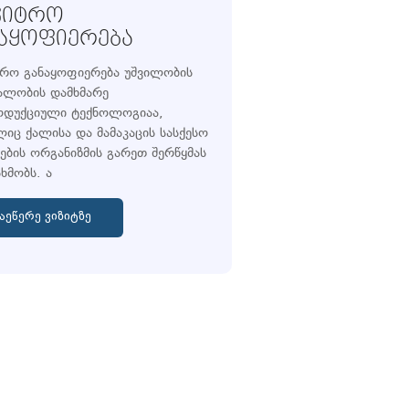
ᲕᲘᲢᲠᲝ
ᲜᲐᲧᲝᲤᲘᲔᲠᲔᲑᲐ
ტრო განაყოფიერება უშვილობის
ალობის დამხმარე
დუქციული ტექნოლოგიაა,
იც ქალისა და მამაკაცის სასქესო
ების ორგანიზმის გარეთ შერწყმას
ხმობს. ა
აეწერე ვიზიტზე