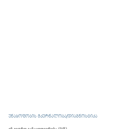
მარტი ენდომეტრიოზის შესახებ ცნობიერების ამაღლების
თვეა, ამიტომ გადავწყვიტეთ, ენდომეტრიოზის ძალიან
აქტუალურ თემას კიდევ ერთხელ გამოვეხმაუროთ და
ამჯერად იმ გავრცელებული შემთხვევების შესახებ
გიამბოთ, რომლებიც ენდომეტრიოზის დიაგნოზის მქონე
ქალების ორსულობას შეეხება. რა არის ენდომეტრიოზი
ენდომეტრიოზის დროს ენდომეტრიუმის ქსოვილი,
რომლითაც საშვილოსნო შიგნიდანაა დაფარული, მის
გარეთ იზრდება. ენდომეტრიოზის შესაძლო განვითარების
შესახებ სხვადასხვა თეორია არსებობს,...
Read More
ᲣᲜᲐᲧᲝᲤᲝᲑᲘᲡ ᲛᲙᲣᲠᲜᲐᲚᲝᲑᲐ/ᲓᲘᲐᲒᲜᲝᲡᲢᲘᲙᲐ