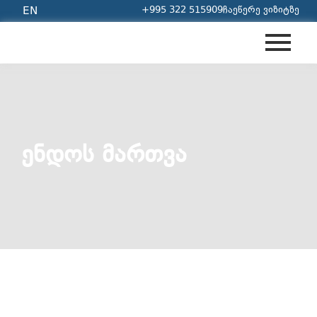
+995 322 515909
ჩაეწერე ვიზიტზე
EN
ᲔᲜᲓᲝᲡ ᲛᲐᲠᲗᲕᲐ